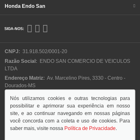
Honda Endo San
SIGA-NOS:
CNPJ:
31.918.502/0001-20
Razão Social:
ENDO SAN COMERCIO DE VEICULOS
LTDA
Endereço Matriz:
Av. Marcelino Pires, 3330 - Centro -
Dourados-MS
Nós utilizamos cookies e outras tecnologias para
possibilitar e aprimorar sua experiência em nosso
No trânsito, enxergar o outro é salvar vidas.
site, e ao continuar navegando em nossas páginas
você concorda com a coleta e uso de cookies. Para
saber mais, visite nossa
Política de Privacidade
.
© Copyright 2026