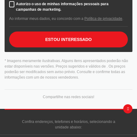
Autorizo o uso de minhas informações pessoais para
campanhas de marketing.
Ao informar meus dados, eu concordo com a
Política de privacidade
.
ESTOU INTERESSADO
* Imagens meramente ilustrativas. Alguns itens apresentados poderão não
estar disponíveis nas versões. Preços sugeridos e válidos de
. Os preços
poderão ser modificados sem aviso prévio. Consulte e confirme todas as
informações com um de nossos vendedores.
Compartilhe nas redes sociais!
Confira endereços, telefones e horários, selecionando a
unidade abaixo: