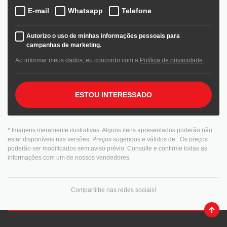
E-mail
Whatsapp
Telefone
Autorizo o uso de minhas informações pessoais para
campanhas de marketing.
Ao informar meus dados, eu concordo com a
Política de privacidade
.
ESTOU INTERESSADO
* Imagens meramente ilustrativas. Alguns itens apresentados poderão não
estar disponíveis nas versões. Preços sugeridos e válidos de
. Os preços
poderão ser modificados sem aviso prévio. Consulte e confirme todas as
informações com um de nossos vendedores.
Compartilhe nas redes sociais!