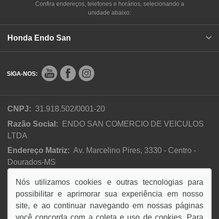
Confira endereços, telefones e horários, selecionando a
unidade abaixo:
Honda Endo San
SIGA-NOS:
CNPJ:
31.918.502/0001-20
Razão Social:
ENDO SAN COMERCIO DE VEICULOS
LTDA
Endereço Matriz:
Av. Marcelino Pires, 3330 - Centro -
Dourados-MS
Nós utilizamos cookies e outras tecnologias para
possibilitar e aprimorar sua experiência em nosso
No trânsito, enxergar o outro é salvar vidas.
site, e ao continuar navegando em nossas páginas
você concorda com a coleta e uso de cookies. Para