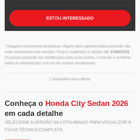
ESTOU INTERESSADO
* Imagens meramente ilustrativas. Alguns itens apresentados poderão não
estar disponíveis nas versões. Preços sugeridos e válidos até
31/08/2026
.
Os preços poderão ser modificados sem aviso prévio. Consulte e confirme
todas as informações com um de nossos vendedores.
Compartilhe essa oferta:
Conheça o
Honda City Sedan 2026
em cada detalhe
SELECIONE A VERSÃO NA LISTA ABAIXO PARA VISUALIZAR A
FICHA TÉCNICA COMPLETA