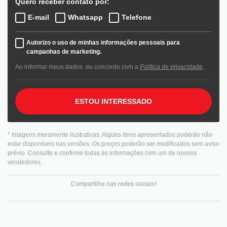
Quero receber contato por:
E-mail
Whatsapp
Telefone
Autorizo o uso de minhas informações pessoais para
campanhas de marketing.
Ao informar meus dados, eu concordo com a
Política de privacidade
.
ESTOU INTERESSADO
* Imagens meramente ilustrativas. Alguns itens apresentados poderão não
estar disponíveis nas versões. Os preços poderão ser modificados sem aviso
prévio. Consulte e confirme todas as informações com um de nossos
vendedores.
Compartilhe nas redes sociais!