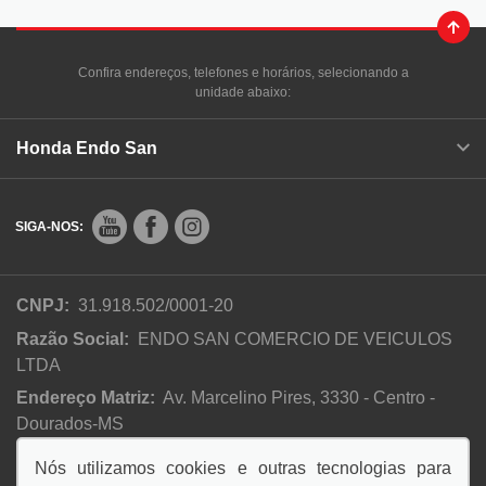
Confira endereços, telefones e horários, selecionando a
unidade abaixo:
Honda Endo San
SIGA-NOS:
CNPJ:
31.918.502/0001-20
Razão Social:
ENDO SAN COMERCIO DE VEICULOS
LTDA
Endereço Matriz:
Av. Marcelino Pires, 3330 - Centro -
Dourados-MS
Nós utilizamos cookies e outras tecnologias para