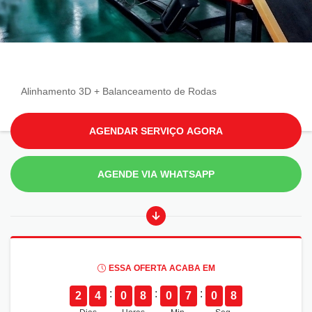
Alinhamento 3D + Balanceamento de Rodas
AGENDAR SERVIÇO AGORA
AGENDE VIA WHATSAPP
ESSA OFERTA ACABA EM
2
4
0
8
0
7
0
7