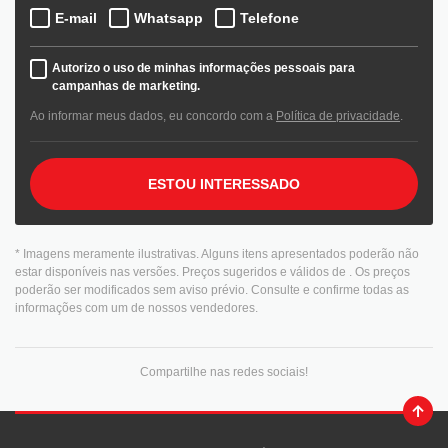
E-mail
Whatsapp
Telefone
Autorizo o uso de minhas informações pessoais para
campanhas de marketing.
Ao informar meus dados, eu concordo com a
Política de privacidade
.
ESTOU INTERESSADO
* Imagens meramente ilustrativas. Alguns itens apresentados poderão não
estar disponíveis nas versões. Preços sugeridos e válidos de
. Os preços
poderão ser modificados sem aviso prévio. Consulte e confirme todas as
informações com um de nossos vendedores.
Compartilhe nas redes sociais!