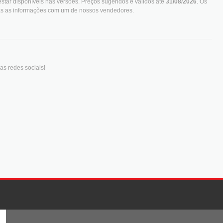
star disponíveis nas versões. Preços sugeridos e válidos até
31/08/2026
. Os
das as informações com um de nossos vendedores.
as redes sociais!