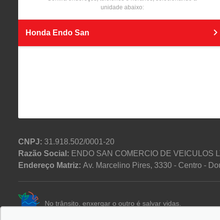
unidade abaixo:
Honda Endo San
CNPJ:
31.918.502/0001-20
Razão Social:
ENDO SAN COMERCIO DE VEICULOS 
Endereço Matriz:
Av. Marcelino Pires, 3330 - Centro - 
No trânsito, enxergar o outro é salvar vidas.