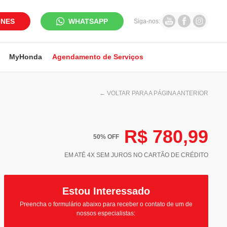
ONES
WHATSAPP
Siga-nos:
MyHonda
Agendamento de Serviços
←
VOLTAR PARA A PÁGINA ANTERIOR
R$ 780,99
50% OFF
EM ATÉ 4X SEM JUROS NO CARTÃO DE CRÉDITO
Estou Interessado
Preencha o formulário abaixo para receber o contato de um de
nossos especialistas: