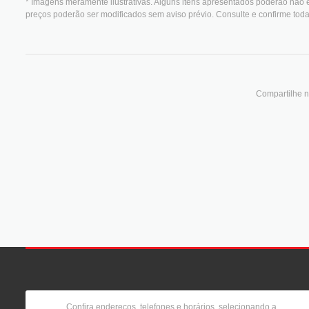
* Imagens meramente ilustrativas. Alguns itens apresentados poderão não e
preços poderão ser modificados sem aviso prévio. Consulte e confirme to
Compartilhe n
Confira endereços, telefones e horários, selecionando a