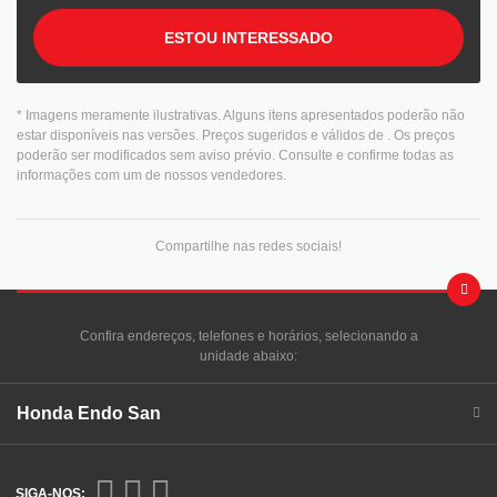
ESTOU INTERESSADO
* Imagens meramente ilustrativas. Alguns itens apresentados poderão não
estar disponíveis nas versões. Preços sugeridos e válidos de
. Os preços
poderão ser modificados sem aviso prévio. Consulte e confirme todas as
informações com um de nossos vendedores.
Compartilhe nas redes sociais!
Confira endereços, telefones e horários, selecionando a
unidade abaixo:
Honda Endo San
SIGA-NOS: