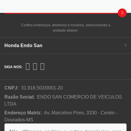
Confira endereços, telefones e horários, selecionando a
unidade abaixo:
Honda Endo San
SIGA-NOS:
CNPJ:
31.918.502/0001-20
Razão Social:
ENDO SAN COMERCIO DE VEICULOS
LTDA
Endereço Matriz:
Av. Marcelino Pires, 3330 - Centro -
Dourados-MS