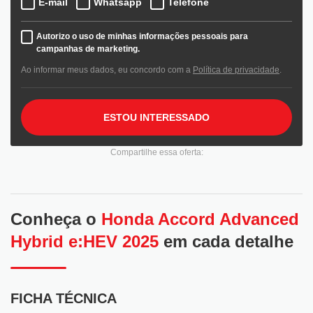
E-mail
Whatsapp
Telefone
Autorizo o uso de minhas informações pessoais para
campanhas de marketing.
Ao informar meus dados, eu concordo com a
Política de privacidade
.
ESTOU INTERESSADO
Compartilhe essa oferta:
Conheça o
Honda Accord Advanced
Hybrid e:HEV 2025
em cada detalhe
FICHA TÉCNICA